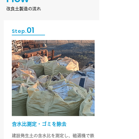
改良土製造の流れ
01
Step.
含水比測定・ゴミを除去
建設発生土の含水比を測定し、磁選機で鉄