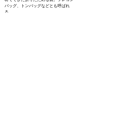
バッグ、トンバッグなどとも呼ばれ
る。
安定化処理
安定化処理とは、
ばいじんを無害化さ
せること
です。
安定化処理の方法は以下の3つがありま
す。
コンクリート固化
キレート剤の固化
溶融（ようゆう）
1つずつ解説します。
コンクリート固化
コンクリート固化とは、
コンクリート
でばいじんを固める方法
です。
コンクリートに有害物質を封じ込め、
有害物質であるばいじんが飛散するの